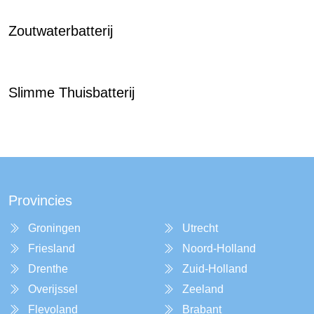
Zoutwaterbatterij
Slimme Thuisbatterij
Provincies
Groningen
Utrecht
Friesland
Noord-Holland
Drenthe
Zuid-Holland
Overijssel
Zeeland
Flevoland
Brabant